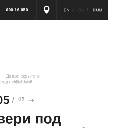
600 16 050
/
/
EN
RU
RUM
Двери скрытого
→
монтажа
под покраску и
05
/
06
вери под