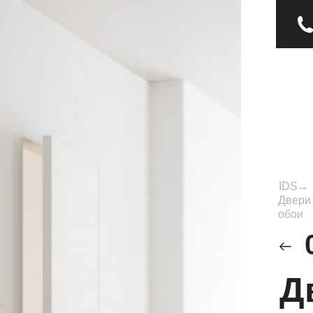
IDS
→
Двери 
обои
Д