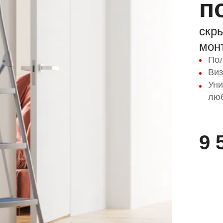
п
скр
мон
Пол
Виз
Уни
лю
9 